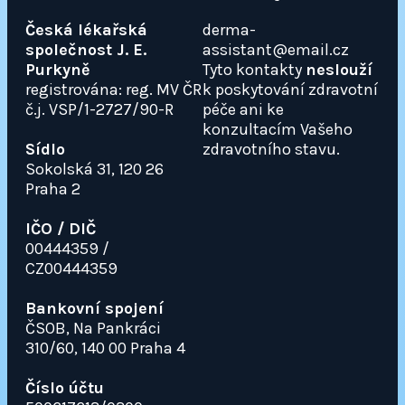
Česká lékařská
derma-
společnost J. E.
assistant@email.cz
Purkyně
Tyto kontakty
neslouží
registrována: reg. MV ČR
k poskytování zdravotní
č.j. VSP/1-2727/90-R
péče ani ke
konzultacím Vašeho
Sídlo
zdravotního stavu.
Sokolská 31, 120 26
Praha 2
IČO / DIČ
00444359 /
CZ00444359
Bankovní spojení
ČSOB, Na Pankráci
310/60, 140 00 Praha 4
Číslo účtu