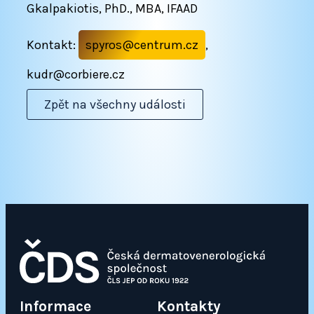
Gkalpakiotis, PhD., MBA, IFAAD
Kontakt:
spyros@centrum.cz
,
kudr@corbiere.cz
Zpět na všechny události
Informace
Kontakty