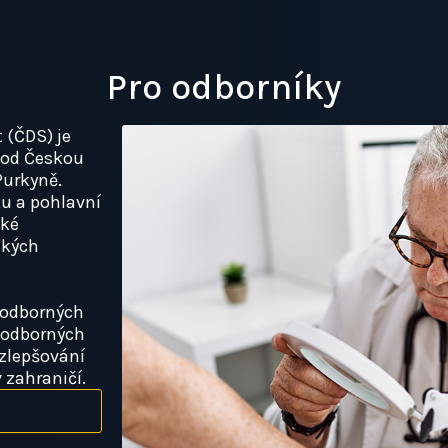
Pro odborníky
 (ČDS) je
pod Českou
Purkyně.
ku a pohlavní
aké
ckých
í odborných
 odborných
 zlepšování
 zahraničí.