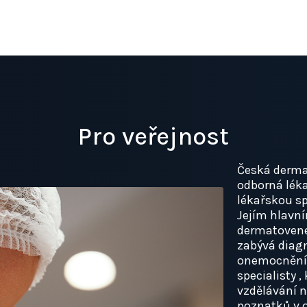
Pro veřejnost
Česká derma
odborná lék
lékařskou sp
Jejím hlavní
dermatovener
zabývá diagn
onemocnění 
specialisty ,
vzdělávání n
poznatků v 