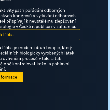
aktivity patří pořádání odborných
deckých kongresů a vydávání odborných
teré přispívají k neustálému zlepšování
ologie v České republice i v zahraničí.
á léčba
 léčba je moderní druh terapie, který
eciálních biologicky vyrobených látek
 ovlivnění procesů v těle, a tak
inně kontrolovat kožní a pohlavní
ní.
informace