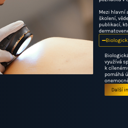
Mezi hlavní 
školení, vě
publikací, k
dermatovener
Biologick
Biologická
využívá sp
k cílenému
pomáhá úč
onemocně
Další 