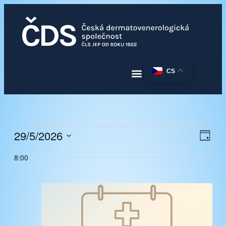
CS
29/5/2026
Navi
Nav
Den
pro
Vyberte
zobr
zobr
8:00
datum.
Akc