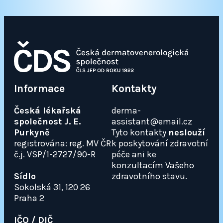
Informace
Kontakty
Česká lékařská
derma-
společnost J. E.
assistant@email.cz
Purkyně
Tyto kontakty
neslouží
registrována: reg. MV ČR
k poskytování zdravotní
č.j. VSP/1-2727/90-R
péče ani ke
konzultacím Vašeho
Sídlo
zdravotního stavu.
Sokolská 31, 120 26
Praha 2
IČO / DIČ