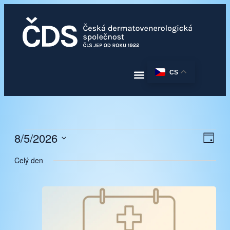
CS
8/5/2026
Navi
Nav
Den
pro
Vyberte
zobr
zobr
Celý den
datum.
Akc