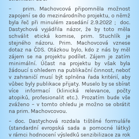
– prim. Machovcová připomněla možnost
zapojení se do mezinárodního projektu, o němž
byla řeč při minulém zasedání 2.9.2022 ; doc.
Dastychová vyjádřila názor, že by toto měla
schválit etická komise, prim. Stuchlík je
stejného názoru. Prim. Machovcová vznese
dotaz na ČDS. Otázkou bylo, kdo z nás by měl
zájem se na projektu podílet. Zájem je zatím
minimální. Účast na projektu by však byla
žádoucí s ohledem na publikační činnost, neboť
v zahraničí musí být splněna řada kritérií, aby
vůbec byly publikace přijaty. Muselo by se sbírat
více informací (klinická relevance, počty
atopiků, profesionalit etc.). Prozatím bude vše
zváženo – v tomto ohledu je možno se obrátit
na prim. Machovcovou.
– doc. Dastychová rozdala tištěné formuláře
(standardní evropská sada a pomocné látky)
v rámci hodnocení výsledků senzibilizace za rok