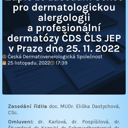
pro dermatologickou
alergologii
a profesionální
dermatózy ČDS ČLS JEP
v Praze dne 25. 11. 2022
Česká Dermatovenerologická Společnost
25 listopadu, 2022
17:39
Zasedání řídila
doc. MUDr. Eliška Dastychová,
CSc.
Omluveni:
dr. Karlová, dr. Pospíšilová, dr.
Štumfová, dr. Keznikl, dr. Schmiedbergerová, dr.