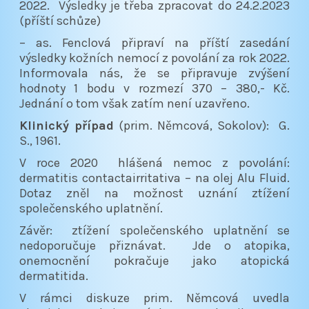
2022. Výsledky je třeba zpracovat do 24.2.2023
(příští schůze)
– as. Fenclová připraví na příští zasedání
výsledky kožních nemocí z povolání za rok 2022.
Informovala nás, že se připravuje zvýšení
hodnoty 1 bodu v rozmezí 370 – 380,- Kč.
Jednání o tom však zatím není uzavřeno.
Klinický případ
(prim. Němcová, Sokolov): G.
S., 1961.
V roce 2020 hlášená nemoc z povolání:
dermatitis contactairritativa – na olej Alu Fluid.
Dotaz zněl na možnost uznání ztížení
společenského uplatnění.
Závěr: ztížení společenského uplatnění se
nedoporučuje přiznávat. Jde o atopika,
onemocnění pokračuje jako atopická
dermatitida.
V rámci diskuze prim. Němcová uvedla