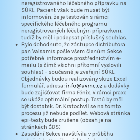
neregistrovaného léčebného přípravku na
SÚKL. Pacient však bude muset být
informován, že je testován s rámci
specifického léčebného programu
neregistrovaných léčebným přípravkem,
tudíž by měl i podepsat příslušný souhlas.
Bylo dohodnuto, že zástupce distributora
pan Valsamis pošle všem členům Sekce
potřebné informace prostřednictvím e-
mailu (s čímž všichni přítomní vyslovili
souhlas) – současně je zveřejní SÚKL.
Objednávky budou realizovány skrze Excel
formulář, adresa:
info@avmc.cz
a dodávky
bude zajišťovat firma Fénix. V rámci praxe
se ukáže optimální postup. Testů by měl
být dostatek. Dr. Kratochvíl se na tomto
procesu již nebude podílet. Webová stránka
epi-testy bude zrušena (obsah je na
stránkách ČDS)
Zasedání Sekce navštívila v průběhu