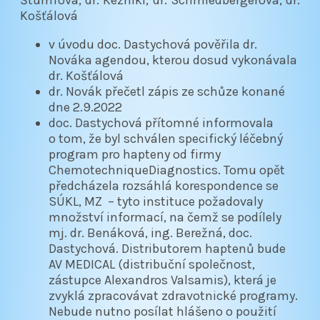
Košťálová
v úvodu doc. Dastychová pověřila dr.
Nováka agendou, kterou dosud vykonávala
dr. Košťálová
dr. Novák přečetl zápis ze schůze konané
dne 2.9.2022
doc. Dastychová přítomné informovala
o tom, že byl schválen specifický léčebný
program pro hapteny od firmy
ChemotechniqueDiagnostics. Tomu opět
předcházela rozsáhlá korespondence se
SÚKL, MZ – tyto instituce požadovaly
množství informací, na čemž se podílely
mj. dr. Benáková, ing. Berežná, doc.
Dastychová. Distributorem haptenů bude
AV MEDICAL (distribuční společnost,
zástupce Alexandros Valsamis), která je
zvyklá zpracovávat zdravotnické programy.
Nebude nutno posílat hlášeno o použití