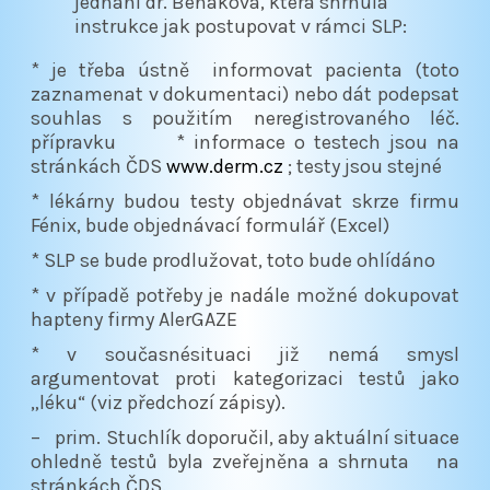
jednání dr. Benáková, která shrnula
instrukce jak postupovat v rámci SLP:
* je třeba ústně informovat pacienta (toto
zaznamenat v dokumentaci) nebo dát podepsat
souhlas s použitím neregistrovaného léč.
přípravku * informace o testech jsou na
stránkách ČDS
www.derm.cz
; testy jsou stejné
* lékárny budou testy objednávat skrze firmu
Fénix, bude objednávací formulář (Excel)
* SLP se bude prodlužovat, toto bude ohlídáno
* v případě potřeby je nadále možné dokupovat
hapteny firmy AlerGAZE
* v současnésituaci již nemá smysl
argumentovat proti kategorizaci testů jako
„léku“ (viz předchozí zápisy).
– prim. Stuchlík doporučil, aby aktuální situace
ohledně testů byla zveřejněna a shrnuta na
stránkách ČDS.