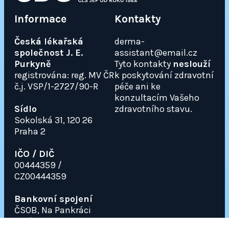
Informace
Kontakty
Česká lékařská
derma-
společnost J. E.
assistant@email.cz
Purkyně
Tyto kontakty
neslouží
registrována: reg. MV ČR
k poskytování zdravotní
č.j. VSP/1-2727/90-R
péče ani ke
konzultacím Vašeho
Sídlo
zdravotního stavu.
Sokolská 31, 120 26
Praha 2
IČO / DIČ
00444359 /
CZ00444359
Bankovní spojení
ČSOB, Na Pankráci
310/60, 140 00 Praha 4