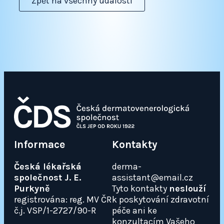
Zpět na všechny události
Informace
Kontakty
Česká lékařská
derma-
společnost J. E.
assistant@email.cz
Purkyně
Tyto kontakty
neslouží
registrována: reg. MV ČR
k poskytování zdravotní
č.j. VSP/1-2727/90-R
péče ani ke
konzultacím Vašeho