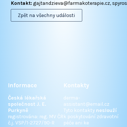
Kontakt:
gajtandzieva@farmakoterapie.cz, spyr
Zpět na všechny události
Informace
Kontakty
Česká lékařská
derma-
společnost J. E.
assistant@email.cz
Purkyně
Tyto kontakty
neslouží
registrována: reg. MV ČR
k poskytování zdravotní
č.j. VSP/1-2727/90-R
péče ani ke