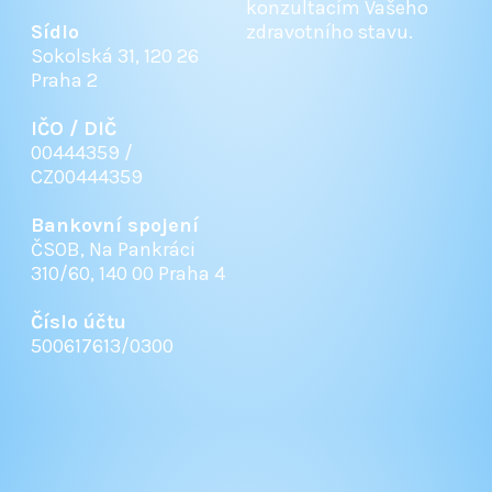
konzultacím Vašeho
Sídlo
zdravotního stavu.
Sokolská 31, 120 26
Praha 2
IČO / DIČ
00444359 /
CZ00444359
Bankovní spojení
ČSOB, Na Pankráci
310/60, 140 00 Praha 4
Číslo účtu
500617613/0300