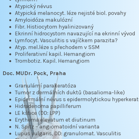
Atypický névus
Atypická melanocyt. léze nejisté biol. povahy
Amyloidóza makulózní
Fibr. Histiocytom hyalinizovaný
Ekrinní hidrocystom navazující na ekrinní vývod
Lymfocyt. Vasculitis s vajíčkem parazita?
Atyp. mel.léze s přechodem v SSM
Proliferativní kapil. Hemangiom
Trombotiz. Kapil. Hemangiom
Doc. MUDr. Pock, Praha
Granulární parakeratóza
Tumor z dermálních duktů (basalioma-like)
Epidermální névus s epidermolytickou hyperkera
Hidradenoma papilliferum
LE kštice (DD: LPP)
Erythema elevatum et diutinum
N. Spitz – angiomatoidní varianta
Lupus vulgaris, DD: granulomat. Vasculitis