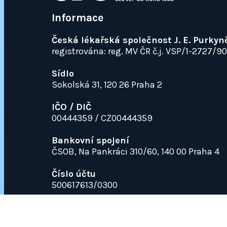
Informace
Česká lékařská společnost J. E. Purkyn
registrována: reg. MV ČR č.j. VSP/1-2727/9
Sídlo
Sokolská 31, 120 26 Praha 2
IČO / DIČ
00444359 / CZ00444359
Bankovní spojení
ČSOB, Na Pankráci 310/60, 140 00 Praha 4
Číslo účtu
500617613/0300