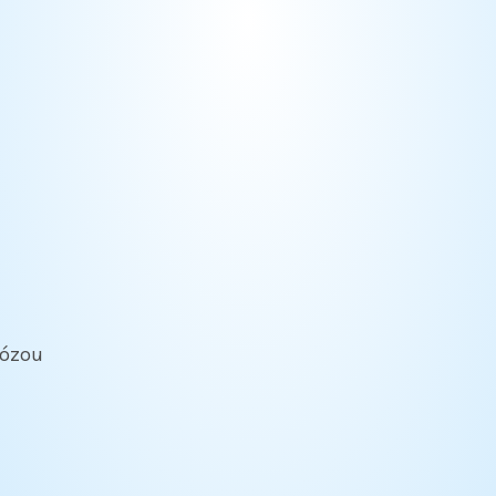
tózou