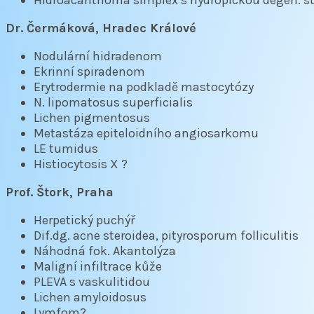
Dr. Čermáková, Hradec Králové
Nodulární hidradenom
Ekrinní spiradenom
Erytrodermie na podkladě mastocytózy
N. lipomatosus superficialis
Lichen pigmentosus
Metastáza epiteloidního angiosarkomu
LE tumidus
Histiocytosis X ?
Prof. Štork, Praha
Herpetický puchýř
Dif.dg. acne steroidea, pityrosporum folliculitis
Náhodná fok. Akantolýza
Maligní infiltrace kůže
PLEVA s vaskulitidou
Lichen amyloidosus
Lymfom?