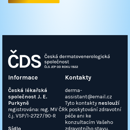
Informace
Kontakty
Česká lékařská
derma-
společnost J. E.
assistant@email.cz
Purkyně
Tyto kontakty
neslouží
registrována: reg. MV ČR
k poskytování zdravotní
č.j. VSP/1-2727/90-R
péče ani ke
konzultacím Vašeho
Sídlo
zdravotního stavu.