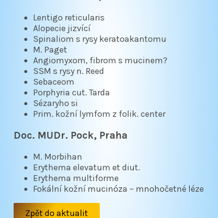
Lentigo reticularis
Alopecie jizvící
Spinaliom s rysy keratoakantomu
M. Paget
Angiomyxom, fibrom s mucinem?
SSM s rysy n. Reed
Sebaceom
Porphyria cut. Tarda
Sézaryho si
Prim. kožní lymfom z folik. center
Doc. MUDr. Pock, Praha
M. Morbihan
Erythema elevatum et diut.
Erythema multiforme
Fokální kožní mucinóza – mnohočetné léze
Zpět do aktualit