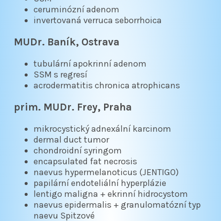
ceruminózní adenom
invertovaná verruca seborrhoica
MUDr. Baník, Ostrava
tubulární apokrinní adenom
SSM s regresí
acrodermatitis chronica atrophicans
prim. MUDr. Frey, Praha
mikrocystický adnexální karcinom
dermal duct tumor
chondroidní syringom
encapsulated fat necrosis
naevus hypermelanoticus (JENTIGO)
papilární endoteliální hyperplázie
lentigo maligna + ekrinní hidrocystom
naevus epidermalis + granulomatózní typ
naevu Spitzové