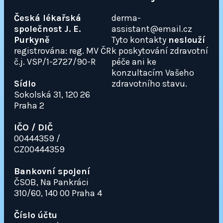
Česká lékařská
derma-
společnost J. E.
assistant@email.cz
Purkyně
Tyto kontakty
neslouží
registrována: reg. MV ČR
k poskytování zdravotní
č.j. VSP/1-2727/90-R
péče ani ke
konzultacím Vašeho
Sídlo
zdravotního stavu.
Sokolská 31, 120 26
Praha 2
IČO / DIČ
00444359 /
CZ00444359
Bankovní spojení
ČSOB, Na Pankráci
310/60, 140 00 Praha 4
Číslo účtu