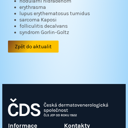
nodulární hidradenom
erythrasma
lupus erythematosus tumidus
sarcoma Kaposi
folliculitis decalvans
syndrom Gorlin-Goltz
Zpět do aktualit
Informace
Kontakty