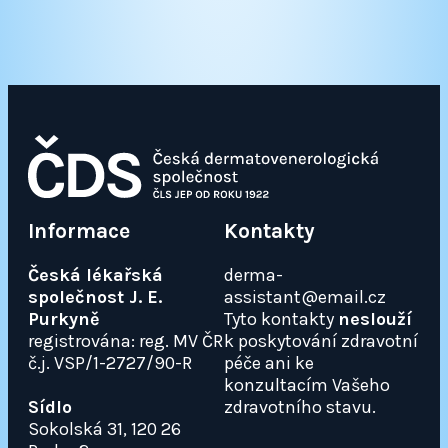
Informace
Kontakty
Česká lékařská
derma-
společnost J. E.
assistant@email.cz
Purkyně
Tyto kontakty
neslouží
registrována: reg. MV ČR
k poskytování zdravotní
č.j. VSP/1-2727/90-R
péče ani ke
konzultacím Vašeho
Sídlo
zdravotního stavu.
Sokolská 31, 120 26