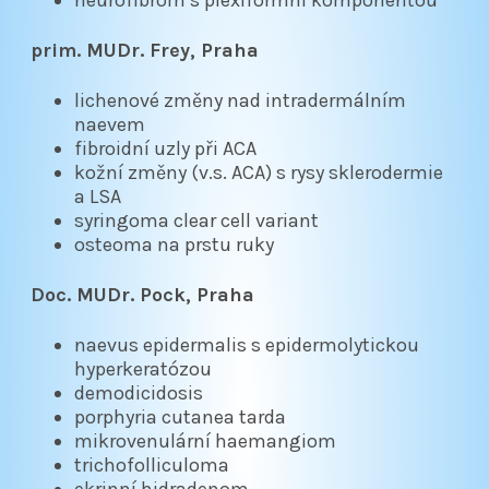
neurofibrom s plexiformní komponentou
prim. MUDr. Frey, Praha
lichenové změny nad intradermálním
naevem
fibroidní uzly při ACA
kožní změny (v.s. ACA) s rysy sklerodermie
a LSA
syringoma clear cell variant
osteoma na prstu ruky
Doc. MUDr. Pock, Praha
naevus epidermalis s epidermolytickou
hyperkeratózou
demodicidosis
porphyria cutanea tarda
mikrovenulární haemangiom
trichofolliculoma