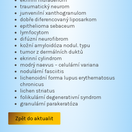
ekrinní hidradenom
traumatický neurom
junvenilní xanthogranulom
dobře diferencovaný liposarkom
epithelioma sebaceum
lymfocytom
difúzní neurofibrom
kožní amyloidóza nodul. typu
tumor z dermálních duktů
ekrinní cylindrom
modrý naevus – celulární variana
nodulární fasciitis
lichenoidní forma lupus erythematosus
chronicus
lichen striatus
folikulární degenerativní syndrom
granulární parakeratóza
Zpět do aktualit