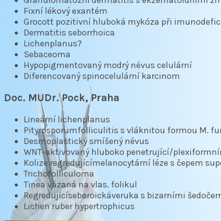
Fixní lékový exantém
Grocott pozitivní hluboká mykóza při imunodefi
Dermatitis seborrhoica
Lichenplanus?
Sebaceoma
Hypopigmentovaný modrý névus celulární
Diferencovaný spinocelulární karcinom
Doc. MUDr. Pock, Praha
Lineární lichenplanus
Pityrosporumfolliculitis s vláknitou formou M. fu
Desmoplastický smíšený névus
WNT-aktivovaný hluboko penetrující/plexiform
Kolize regredujícímelanocytární léze s čepem sup
Trichofolliculoma
Tinea vázaná na vlas. folikul
Regredujícíseboroickáveruka s bizarními šedoč
Lichen ruber hypertrophicus