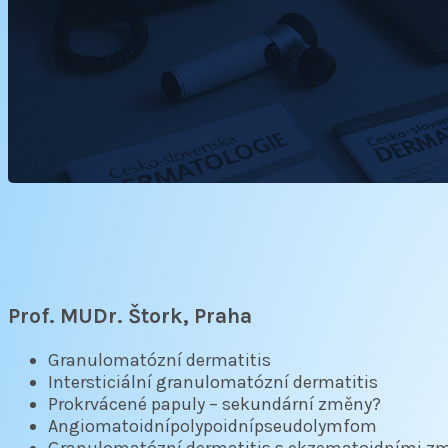
Prof. MUDr. Štork, Praha
Granulomatózní dermatitis
Intersticiální granulomatózní dermatitis
Prokrvácené papuly – sekundární změny?
Angiomatoidnípolypoidnípseudolymfom
Granulomatózní dermatitis s ekzematoidními 