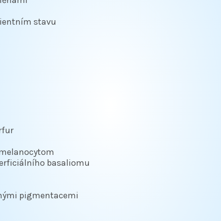
cientním stavu
rfur
nímelanocytom
erficiálního basaliomu
ernými pigmentacemi