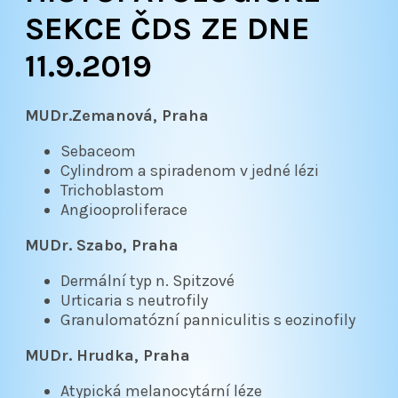
SEKCE ČDS ZE DNE
11.9.2019
MUDr.Zemanová, Praha
Sebaceom
Cylindrom a spiradenom v jedné lézi
Trichoblastom
Angiooproliferace
MUDr. Szabo, Praha
Dermální typ n. Spitzové
Urticaria s neutrofily
Granulomatózní panniculitis s eozinofily
MUDr. Hrudka, Praha
Atypická melanocytární léze