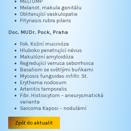
MELTUMP
Melanot. makula genitálu
Obliterující vaskulopatie
Pityriasis rubra pilaris
Doc. MUDr. Pock, Praha
Fok. Kožní mucinóza
Hluboko penetrující névus
Makulózní amyloidóza
Regredující verruca seborrhoica
Basaliom se světlými buňkami
Mycosis fungoides infiltr. St.
Erythema nodosum
Arteriitis temporalis
Fibr. Histiocytom – aneurysmatická
varianta
Sarcoma Kaposi – nodulární
Zpět do aktualit