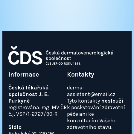
Informace
Kontakty
Česká lékařská
derma-
společnost J. E.
assistant@email.cz
Purkyně
Tyto kontakty
neslouží
registrována: reg. MV ČR
k poskytování zdravotní
č.j. VSP/1-2727/90-R
péče ani ke
konzultacím Vašeho
Sídlo
zdravotního stavu.
Sokolská 31, 120 26