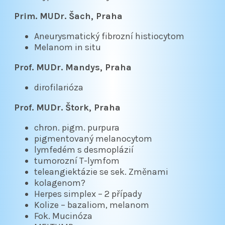
Prim. MUDr. Šach, Praha
Aneurysmatický fibrozní histiocytom
Melanom in situ
Prof. MUDr. Mandys, Praha
dirofilarióza
Prof. MUDr. Štork, Praha
chron. pigm. purpura
pigmentovaný melanocytom
lymfedém s desmoplázií
tumorozní T-lymfom
teleangiektázie se sek. Změnami
kolagenom?
Herpes simplex – 2 případy
Kolize – bazaliom, melanom
Fok. Mucinóza