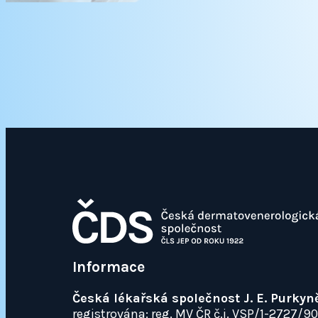
Informace
Česká lékařská společnost J. E. Purkyn
registrována: reg. MV ČR č.j. VSP/1-2727/9