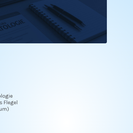
ologie
s Flegel
num)