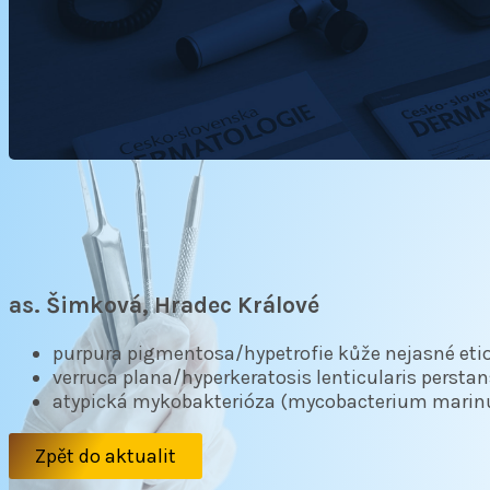
as. Šimková, Hradec Králové
purpura pigmentosa/hypetrofie kůže nejasné eti
verruca plana/hyperkeratosis lenticularis perstan
atypická mykobakterióza (mycobacterium mari
Zpět do aktualit