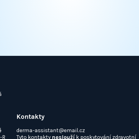
Kontakty
ě
derma-assistant@email.cz
0-R
Tyto kontakty
neslouží
k poskytování zdravotní