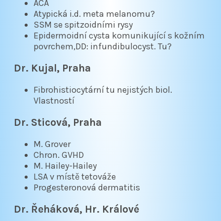
ACA
Atypická i.d. meta melanomu?
SSM se spitzoidními rysy
Epidermoidní cysta komunikující s kožním
povrchem,DD: infundibulocyst. Tu?
Dr. Kujal, Praha
Fibrohistiocytární tu nejistých biol.
Vlastností
Dr. Sticová, Praha
M. Grover
Chron. GVHD
M. Hailey-Hailey
LSA v místě tetováže
Progesteronová dermatitis
Dr. Řeháková, Hr. Králové