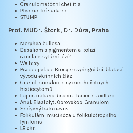
Granulomatózní cheilitis
Pleomorfní sarkom
STUMP
Prof. MUDr. Štork, Dr. Důra, Praha
Morphea bullosa
Basaliom s pigmentem a kolizí
s melanocytární lézí?
Wells sy
Pseudopelade Brocq se syringoidní dilatací
vývodů ekrinních žláz
Granul. annulare a sy mnohočetných
histiocytomů
Lupus miliaris dissem. Faciei et axillaris
Anul. Elastolyt. Obrovskob. Granulom
Smíšený halo névus
Folikulární mucinóza u folikulotropního
lymfomu
LE chr.