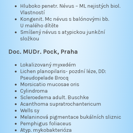
Hluboko penetr. Névus – ML nejistých biol.
Vlastností
Kongenit. Mc névus s balónovými bb.
U malého dítěte
Smíšený névus s atypickou junkční
složkou
Doc. MUDr. Pock, Praha
Lokalizovaný myxedém
Lichen planopilaris- pozdní léze, DD:
Pseudopelade Brocq
Morsicatio mucosae oris
Cylindroma
Scleroedema adult. Buschke
Acanthoma supratrochantericum
Wells sy
Melaninová pigmentace bukálních sliznic
Pemphigus foliaceus
Atyp. mykobakterióza