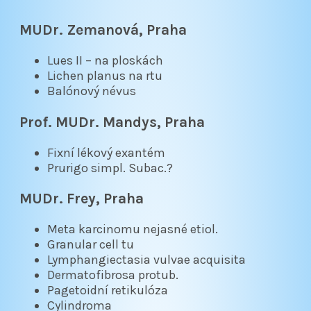
MUDr. Zemanová, Praha
Lues II – na ploskách
Lichen planus na rtu
Balónový névus
Prof. MUDr. Mandys, Praha
Fixní lékový exantém
Prurigo simpl. Subac.?
MUDr. Frey, Praha
Meta karcinomu nejasné etiol.
Granular cell tu
Lymphangiectasia vulvae acquisita
Dermatofibrosa protub.
Pagetoidní retikulóza
Cylindroma