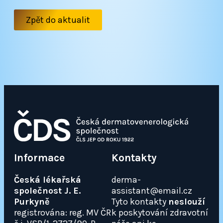
Zpět do aktualit
Informace
Kontakty
Česká lékařská
derma-
společnost J. E.
assistant@email.cz
Purkyně
Tyto kontakty
neslouží
registrována: reg. MV ČR
k poskytování zdravotní