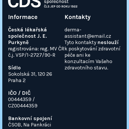
Informace
Kontakty
Česká lékařská
derma-
společnost J. E.
assistant@email.cz
Purkyně
Tyto kontakty
neslouží
registrována: reg. MV ČR
k poskytování zdravotní
č.j. VSP/1-2727/90-R
péče ani ke
konzultacím Vašeho
Sídlo
zdravotního stavu.
Sokolská 31, 120 26
Praha 2
IČO / DIČ
00444359 /
CZ00444359
Bankovní spojení
ČSOB, Na Pankráci