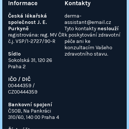
Informace
Kontakty
Česká lékařská
derma-
společnost J. E.
assistant@email.cz
Purkyně
Tyto kontakty
neslouží
registrována: reg. MV ČR
k poskytování zdravotní
č.j. VSP/1-2727/90-R
péče ani ke
konzultacím Vašeho
Sídlo
zdravotního stavu.
Sokolská 31, 120 26
Praha 2
IČO / DIČ
00444359 /
CZ00444359
Bankovní spojení
ČSOB, Na Pankráci
310/60, 140 00 Praha 4